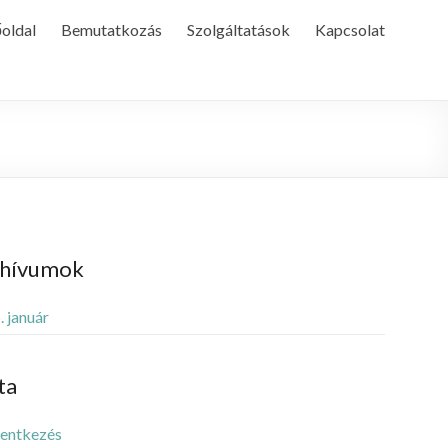
oldal
Bemutatkozás
Szolgáltatások
Kapcsolat
chívumok
 január
ta
lentkezés